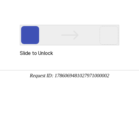
讯
华东砂轮
瑞和磨料
荣誉资质