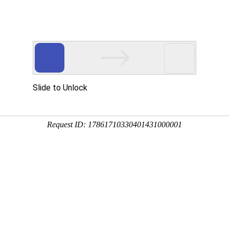
讯
华东砂轮
瑞和磨料
荣誉资质