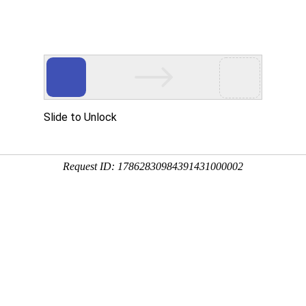
讯
华东砂轮
瑞和磨料
荣誉资质