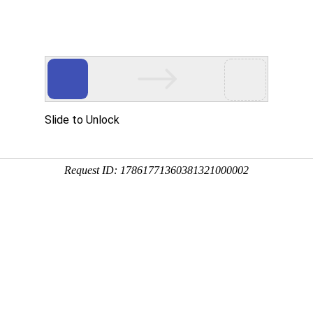
讯
华东砂轮
瑞和磨料
荣誉资质