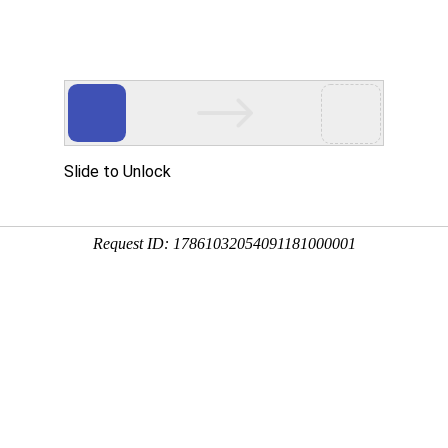
讯
华东砂轮
瑞和磨料
荣誉资质