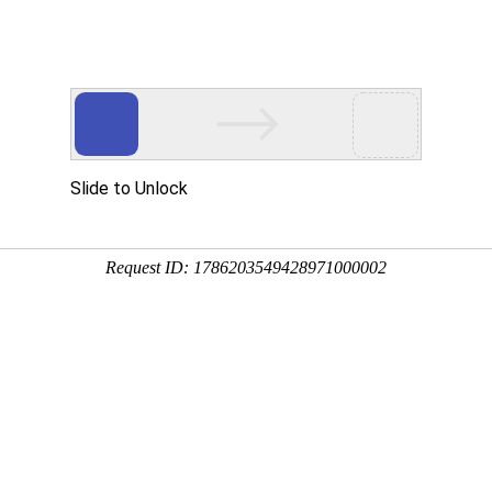
讯
华东砂轮
瑞和磨料
荣誉资质