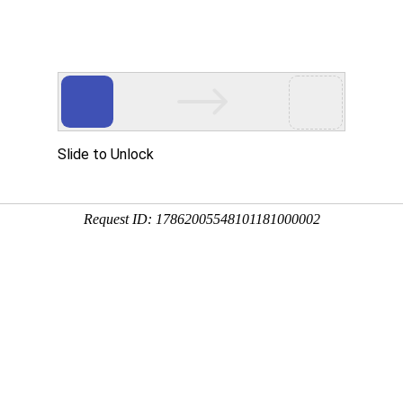
讯
华东砂轮
瑞和磨料
荣誉资质