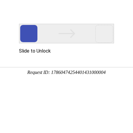
讯
华东砂轮
瑞和磨料
荣誉资质